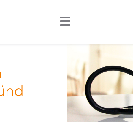
n
ünd