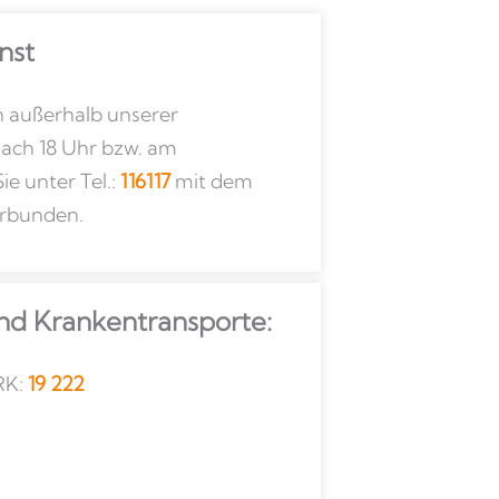
nst
n außerhalb unserer
nach 18 Uhr bzw. am
e unter Tel.:
116117
mit dem
erbunden.
nd Kranken­transporte:
RK:
19 222