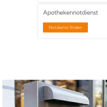
Apotheken­notdienst
Notdienst finden